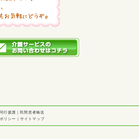
同行援護
｜
民間患者輸送
ポリシー
｜
サイトマップ