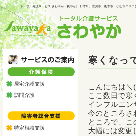
トータル介護サービス さわやか（爽やか） 野木町、古河市、栃木市、小山市エリ
寒くなっ
居宅介護支援
こんにちは＼(
ここ数日で寒
訪問介護
インフルエン
今のところさ
ところで、こ
特定相談支援
大幅には変更